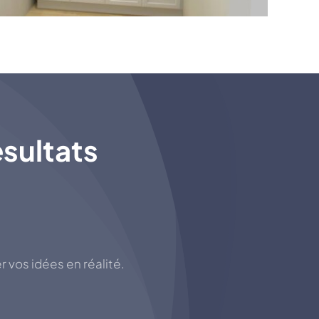
ésultats
vos idées en réalité.