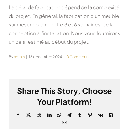
Le délai de fabrication dépend de la complexité
du projet. En général, la fabrication d’un meuble
sur mesure prend entre 3 et 6 semaines, de la
conception à l’installation. Nous vous fournirons
un délai estimé au début du projet.
By
admin
|
16 décembre 2024
|
0 Comments
Share This Story, Choose
Your Platform!
Facebook
X
Reddit
LinkedIn
WhatsApp
Telegram
Tumblr
Pinterest
Vk
Xing
Email