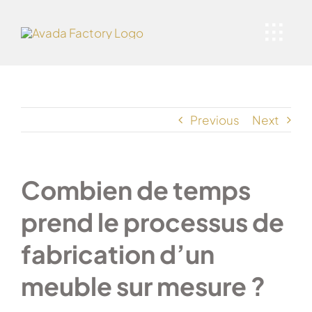
Skip
to
Toggl
content
Navig
Accueil
À propos
Previous
Next
Services
Combien de temps
prend le processus de
fabrication d’un
meuble sur mesure ?