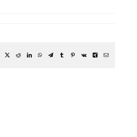
Facebook
X
Reddit
LinkedIn
WhatsApp
Telegram
Tumblr
Pinterest
Vk
Xing
Email