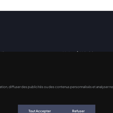
tiles
Usine à Wickham
1134 12e Rang E, Wickha
s
s
ion, diffuser des publicités ou des contenus personnalisés et analyser notr
e de confidentialité
Tout Accepter
Refuser