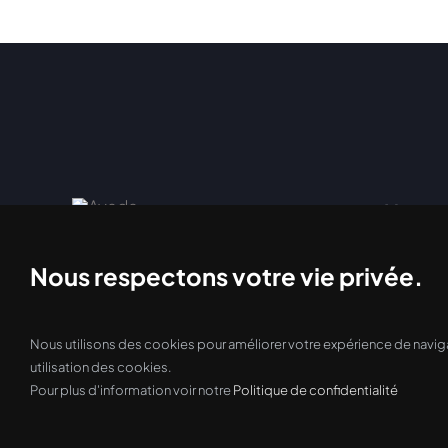
Liens u
Accueil
Nous respectons votre vie privée.
À propo
RBQ: 9317 8418-01
Service
Contact
Nous utilisons des cookies pour améliorer votre expérience de navigat
Politiqu
utilisation des cookies.
Pour plus d'information voir notre
Politique de confidentialité